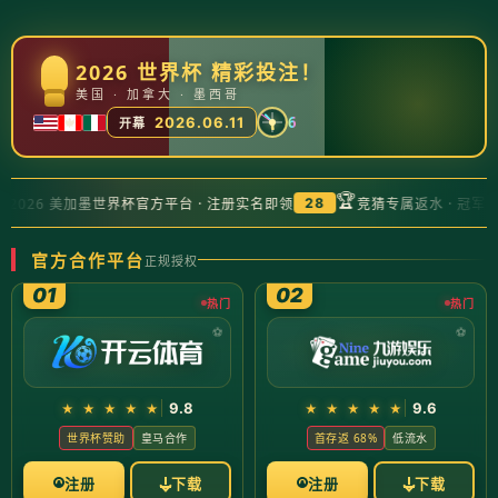
2026 世界杯 精彩投注！
美国 · 加拿大 · 墨西哥
6
2026.06.11
开幕
⚽
🏆
2026 美加墨世界杯官方平台 · 注册实名即领
竞猜专属返水 · 冠军
28
官方合作平台
正规授权
01
02
热门
热门
9.8
9.6
★ ★ ★ ★ ★
★ ★ ★ ★ ★
世界杯赞助
皇马合作
首存返 68%
低流水
注册
下载
注册
下载